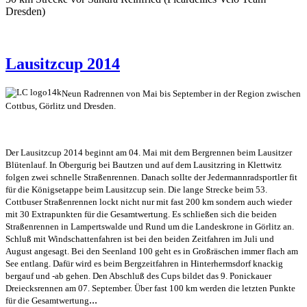
Dresden)
Lausitzcup 2014
Neun Radrennen von Mai bis September in der Region zwischen
Cottbus, Görlitz und Dresden.
Der Lausitzcup 2014 beginnt am 04. Mai mit dem Bergrennen beim Lausitzer
Blütenlauf. In Obergurig bei Bautzen und auf dem Lausitzring in Klettwitz
folgen zwei schnelle Straßenrennen. Danach sollte der Jedermannradsportler fit
für die Königsetappe beim Lausitzcup sein. Die lange Strecke beim 53.
Cottbuser Straßenrennen lockt nicht nur mit fast 200 km sondern auch wieder
mit 30 Extrapunkten für die Gesamtwertung. Es schließen sich die beiden
Straßenrennen in Lampertswalde und Rund um die Landeskrone in Görlitz an.
Schluß mit Windschattenfahren ist bei den beiden Zeitfahren im Juli und
August angesagt. Bei den Seenland 100 geht es in Großräschen immer flach am
See entlang. Dafür wird es beim Bergzeitfahren in Hinterhermsdorf knackig
bergauf und -ab gehen. Den Abschluß des Cups bildet das 9. Ponickauer
Dreiecksrennen am 07. September. Über fast 100 km werden die letzten Punkte
...
für die Gesamtwertung