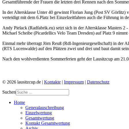
Gesamtführende der Frauen die letzten drei Rennen nach den Sommer
In der Altersklasse Unter 40 gewinnt Florian Jung (Post SV Görlitz
verteidigt mit dem 6.Platz bei Einzelzeitfahren auch die Führung in 
Andy Pielack (Radfabrik.eu) setzt sich in der Altersklasse Masters 2
Michael Scheibe (Picardellics Velo Team Dresden) auf Platz 9 nimmt 
Einmal mehr überragt Jörn Reuß (Rdl-Ingenieurgesellschaft) in der A
(RTS Lucenwalde) auf den Plätzen zwei und drei und baut damit sein
Nach den wohlverdienten Sommerferien geht der Lausitzcup am 21.08
© 2026 lausitzcup.de |
Kontakte
|
Impressum
|
Datenschutz
Suchen
Home
Generalauschreibung
Einzelwertung
Gesamtwertung
Kontakt Gesamtwertung
Archiv