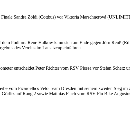
ppen Finale Sandra Zöldi (Cottbus) vor Viktoria Marschnerová (
uf dem Podium. Rene Halkow kann sich am Ende gegen Jörn Reuß (RdI-I
gebnis des Vereins im Lausitzcup einfahren.
lometer entscheidet Peter Richter vom RSV Plessa vor Stefan Scherz u
cheibe vom Picardellics Velo Team Dresden mit seinem zweiten Sieg im 
Görlitz auf Rang 2 sowie Matthias Flach vom RSV Fiu Bike Augustusb