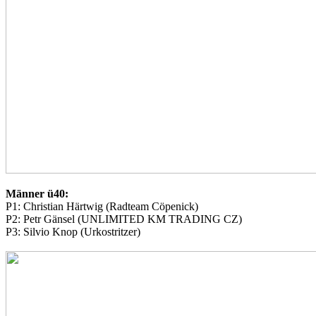
Männer ü40:
P1: Christian Härtwig (Radteam Cöpenick)
P2: Petr Gänsel (UNLIMITED KM TRADING CZ)
P3: Silvio Knop (Urkostritzer)