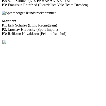
P2: Sam Sandten (DIE FAHRRAD-KETTE)
P3: Franziska Reinfried (Picardellics Velo Team Dresden)
Männer:
P1: Erik Schulze (LKK Racingteam)
P2: Jaroslav Hradecky (Sport Import)
P3: Relikcan Kavakkoru (Peloton Istanbul)