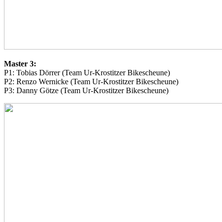
Master 3:
P1: Tobias Dörrer (Team Ur-Krostitzer Bikescheune)
P2: Renzo Wernicke (Team Ur-Krostitzer Bikescheune)
P3: Danny Götze (Team Ur-Krostitzer Bikescheune)