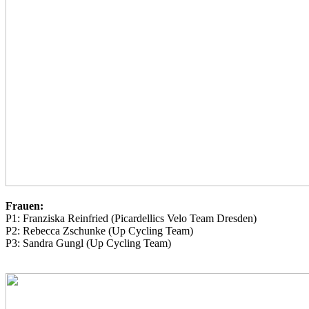
Frauen:
P1: Franziska Reinfried (Picardellics Velo Team Dresden)
P2: Rebecca Zschunke (Up Cycling Team)
P3: Sandra Gungl (Up Cycling Team)