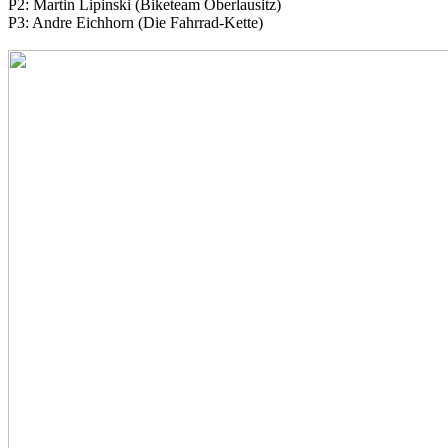
P2: Martin Lipinski (Biketeam Oberlausitz)
P3: Andre Eichhorn (Die Fahrrad-Kette)