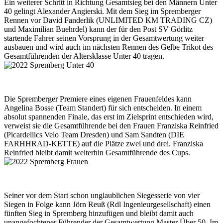
Ein weiterer Schritt in Richtung Gesamtsieg bei den Männern Unter
40 gelingt Alexander Angierski. Mit dem Sieg im Spremberger
Rennen vor David Fanderlik (UNLIMITED KM TRADING CZ)
und Maximilian Buehrdel) kann der für den Post SV Görlitz
startende Fahrer seinen Vorsprung in der Gesamtwertung weiter
ausbauen und wird auch im nächsten Rennen des Gelbe Trikot des
Gesamtführenden der Altersklasse Unter 40 tragen.
Die Spremberger Premiere eines eigenen Frauenfeldes kann
Angelina Bosse (Team Standert) für sich entscheiden. In einem
absolut spannenden Finale, das erst im Zielsprint entschieden wird,
verweist sie die Gesamtführende bei den Frauen Franziska Reinfried
(Picardellics Velo Team Dresden) und Sam Sandten (DIE
FARHHRAD-KETTE) auf die Plätze zwei und drei. Franziska
Reinfried bleibt damit weiterhin Gesamtführende des Cups.
Seiner vor dem Start schon unglaublichen Siegesserie von vier
Siegen in Folge kann Jörn Reuß (Rdl Ingenieurgesellschaft) einen
fünften Sieg in Spremberg hinzufügen und bleibt damit auch
unangefochtener Führender der Gesamtwertung Master Über 50. Im