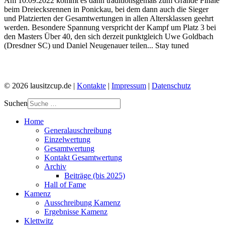
Am 10.09.2022 kommt es dann traditionsgemäß zum Grande Finale
beim Dreiecksrennen in Ponickau, bei dem dann auch die Sieger
und Platzierten der Gesamtwertungen in allen Altersklassen geehrt
werden. Besondere Spannung verspricht der Kampf um Platz 3 bei
den Masters Über 40, den sich derzeit punktgleich Uwe Goldbach
(Dresdner SC) und Daniel Neugenauer teilen... Stay tuned
© 2026 lausitzcup.de |
Kontakte
|
Impressum
|
Datenschutz
Suchen
Home
Generalauschreibung
Einzelwertung
Gesamtwertung
Kontakt Gesamtwertung
Archiv
Beiträge (bis 2025)
Hall of Fame
Kamenz
Ausschreibung Kamenz
Ergebnisse Kamenz
Klettwitz