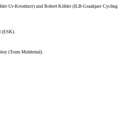
r Ur-Krostitzer) und Robert Köhler (ILB-Graakjaer Cycling
l (ESK).
Stoy (Team Muldental).