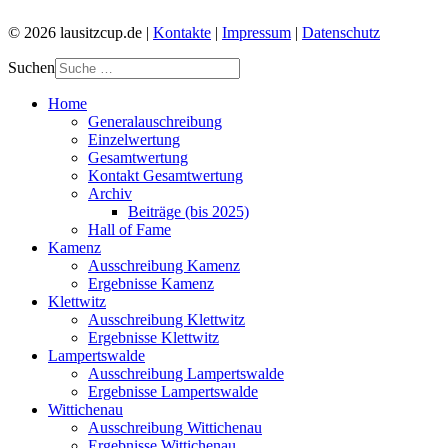
© 2026 lausitzcup.de |
Kontakte
|
Impressum
|
Datenschutz
Suchen
Home
Generalauschreibung
Einzelwertung
Gesamtwertung
Kontakt Gesamtwertung
Archiv
Beiträge (bis 2025)
Hall of Fame
Kamenz
Ausschreibung Kamenz
Ergebnisse Kamenz
Klettwitz
Ausschreibung Klettwitz
Ergebnisse Klettwitz
Lampertswalde
Ausschreibung Lampertswalde
Ergebnisse Lampertswalde
Wittichenau
Ausschreibung Wittichenau
Ergebnisse Wittichenau