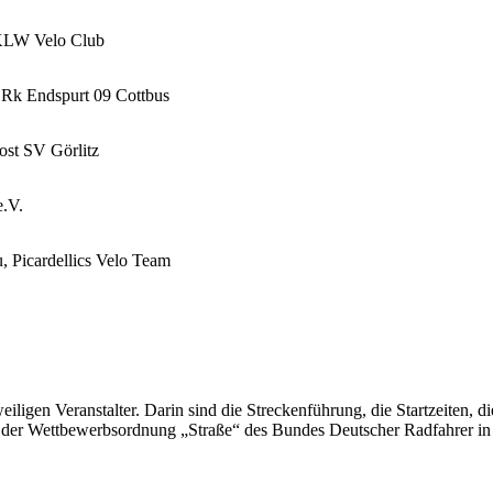
 KLW Velo Club
 Rk Endspurt 09 Cottbus
ost SV Görlitz
e.V.
, Picardellics Velo Team
iligen Veranstalter. Darin sind die Streckenführung, die Startzeiten, d
er Wettbewerbsordnung „Straße“ des Bundes Deutscher Radfahrer in d